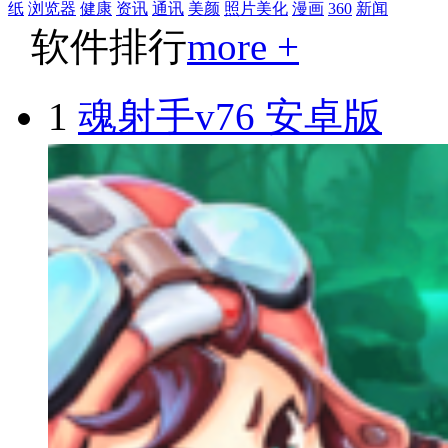
纸
浏览器
健康
资讯
通讯
美颜
照片美化
漫画
360
新闻
软件排行
more +
1
魂射手v76 安卓版