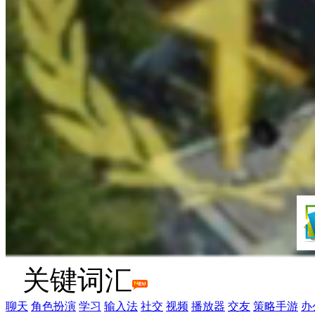
关键词汇
聊天
角色扮演
学习
输入法
社交
视频
播放器
交友
策略手游
办