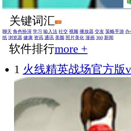
关键词汇
聊天
角色扮演
学习
输入法
社交
视频
播放器
交友
策略手游
办
纸
浏览器
健康
资讯
通讯
美颜
照片美化
漫画
360
新闻
软件排行
more +
1
火线精英战场官方版v1