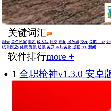
关键词汇
聊天
角色扮演
学习
输入法
社交
视频
播放器
交友
策略手游
办
纸
浏览器
健康
资讯
通讯
美颜
照片美化
漫画
360
新闻
软件排行
more +
1
全职枪神v1.3.0 安卓