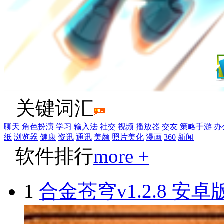
关键词汇
聊天
角色扮演
学习
输入法
社交
视频
播放器
交友
策略手游
办
纸
浏览器
健康
资讯
通讯
美颜
照片美化
漫画
360
新闻
软件排行
more +
1
合金苍穹v1.2.8 安卓