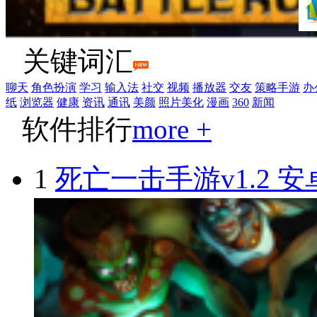
关键词汇
聊天
角色扮演
学习
输入法
社交
视频
播放器
交友
策略手游
办
纸
浏览器
健康
资讯
通讯
美颜
照片美化
漫画
360
新闻
软件排行
more +
1
死亡一击手游v1.2 安