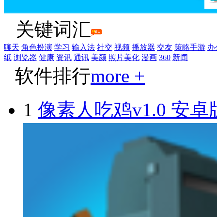
关键词汇
聊天
角色扮演
学习
输入法
社交
视频
播放器
交友
策略手游
办
纸
浏览器
健康
资讯
通讯
美颜
照片美化
漫画
360
新闻
软件排行
more +
1
像素人吃鸡v1.0 安卓