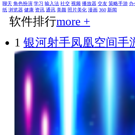
聊天
角色扮演
学习
输入法
社交
视频
播放器
交友
策略手游
办
纸
浏览器
健康
资讯
通讯
美颜
照片美化
漫画
360
新闻
软件排行
more +
1
银河射手凤凰空间手游v