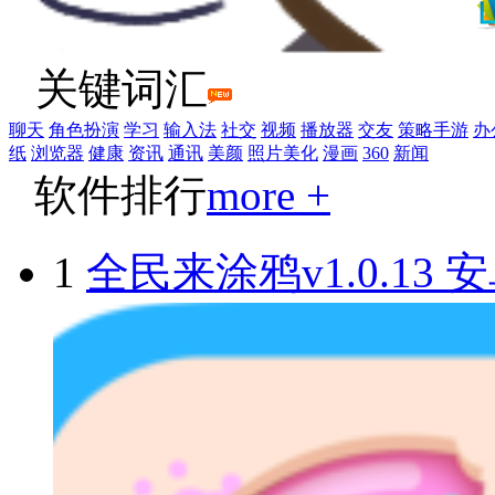
关键词汇
聊天
角色扮演
学习
输入法
社交
视频
播放器
交友
策略手游
办
纸
浏览器
健康
资讯
通讯
美颜
照片美化
漫画
360
新闻
软件排行
more +
1
全民来涂鸦v1.0.13 