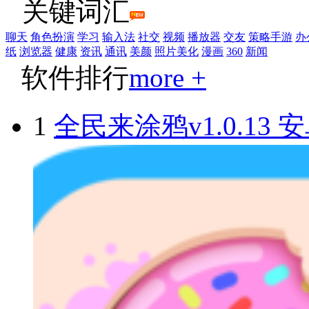
关键词汇
聊天
角色扮演
学习
输入法
社交
视频
播放器
交友
策略手游
办
纸
浏览器
健康
资讯
通讯
美颜
照片美化
漫画
360
新闻
软件排行
more +
1
全民来涂鸦v1.0.13 