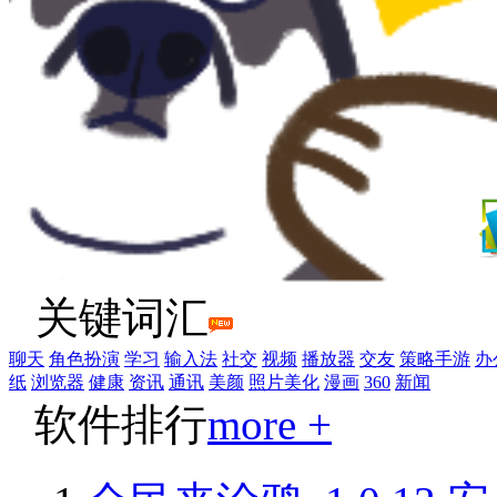
关键词汇
聊天
角色扮演
学习
输入法
社交
视频
播放器
交友
策略手游
办
纸
浏览器
健康
资讯
通讯
美颜
照片美化
漫画
360
新闻
软件排行
more +